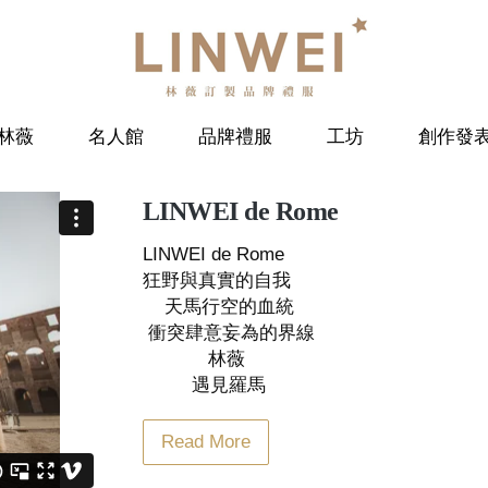
林薇
名人館
品牌禮服
工坊
創作發
LINWEI de Rome
LINWEI de Rome
狂野與真實的自我
天馬行空的血統
衝突肆意妄為的界線
林薇
遇見羅馬
Read More