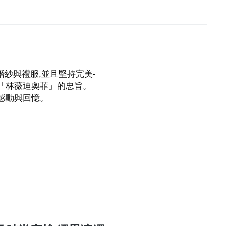
級訂製婚紗與禮服,並且堅持完美-
「林薇迪奧菲」的忠旨。
的感動與回憶。