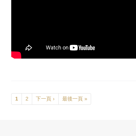
1
2
下一頁 ›
最後一頁 »
頁面