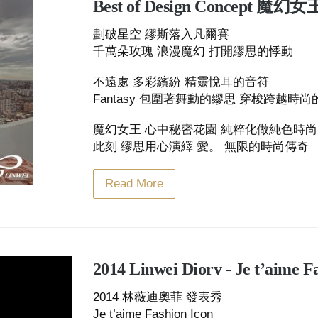
Best of Design Concept
劃破星空 繆斯落入凡爾賽
千萬朵玫瑰 浪漫魔幻 打開繆思的悸動
不遠處 多彩繽紛 精靈悅耳的音符
Fantasy 包圍著舞動的繆思 穿梭跨越時
魔幻女王 心中秘密花園 純粹化做純色時尚
此刻 繆思用心演繹 愛。 無限的時尚傳奇
Read More
2014 Linwei Diorv - Je t’aime F
2014 林薇迪奧菲 發表秀
Je t’aime Fashion Icon