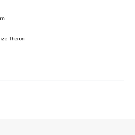
rn
 Theron